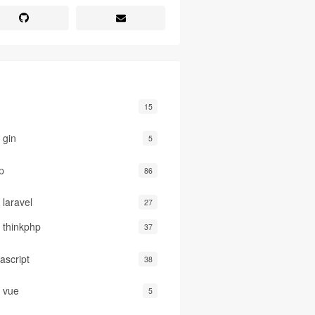
15
gin
5
p
86
laravel
27
thinkphp
37
ascript
38
vue
5