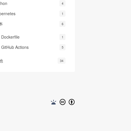
thon
4
bernetes
1
本
6
Dockerfile
1
GitHub Actions
5
他
34