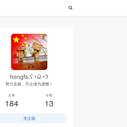
hongfs.ʕ◔ϖ◔ʔ
努力去做，不让成为遗憾！
文章
分类
184
13
关注我