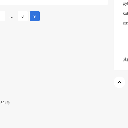
py
ku
1
…
8
9
脚
其
1504号