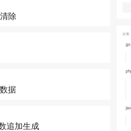
前缀清除
分类
go
ph
计数据
jav
s 参数追加生成