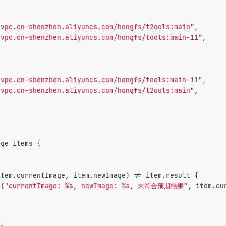
-vpc.cn-shenzhen.aliyuncs.com/hongfs/t2ools:main"
,
-vpc.cn-shenzhen.aliyuncs.com/hongfs/tools:main-11"
,
-vpc.cn-shenzhen.aliyuncs.com/hongfs/tools:main-11"
,
-vpc.cn-shenzhen.aliyuncs.com/hongfs/t2ools:main"
,
nge
 items {
item.currentImage, item.newImage) != item.result {
f(
"currentImage: %s, newImage: %s, 未符合预期结果"
, item.cu