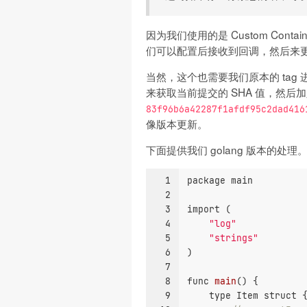
因为我们使用的是 Custom Con
们可以配置后接收到回调，然后来
当然，这个也需要我们原本的 tag
来获取当前提交的 SHA 值，然后加
83f96b6a42287f1afdf95c2dad416
像版本更新。
下面提供我们 golang 版本的处理
1
package
 main
2
3
import
 (
4
"log"
5
"strings"
6
)
7
8
func
main
()
 {
9
type
 Item 
struct
 