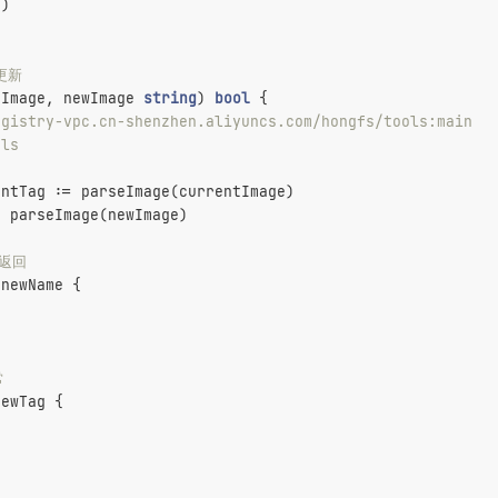
"
)
要更新
tImage, newImage 
string
)
bool
 {
egistry-vpc.cn-shenzhen.aliyuncs.com/hongfs/tools:main
ols
n
entTag := parseImage(currentImage)
= parseImage(newImage)
返回
 newName {
常
newTag {