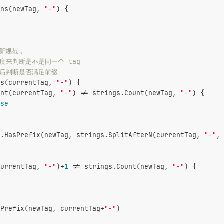
ins(newTag, 
"-"
) {
最新规范，
长度来判断是不是同一个 tag
值然后判断是否满足前缀
ns(currentTag, 
"-"
) {
unt(currentTag, 
"-"
) != strings.Count(newTag, 
"-"
) {
lse
s.HasPrefix(newTag, strings.SplitAfterN(currentTag, 
"-"
,
currentTag, 
"-"
)+
1
 != strings.Count(newTag, 
"-"
) {
sPrefix(newTag, currentTag+
"-"
)