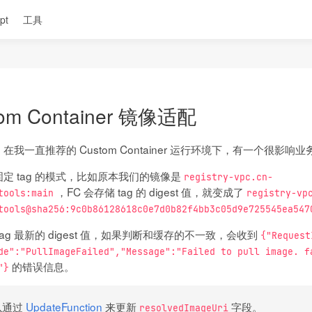
pt
工具
om Container 镜像适配
在我一直推荐的 Custom Container 运行环境下，有一个很影响
定 tag 的模式，比如原本我们的镜像是
registry-vpc.cn-
，FC 会存储 tag 的 digest 值，就变成了
tools:main
registry-vp
tools@sha256:9c0b86128618c0e7d0b82f4bb3c05d9e725545ea547
g 最新的 digest 值，如果判断和缓存的不一致，会收到
{"Request
de":"PullImageFailed","Message":"Failed to pull image. f
的错误信息。
"}
以通过
UpdateFunction
来更新
字段。
resolvedImageUri