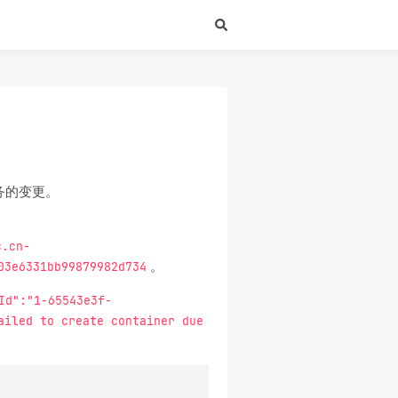
业务的变更。
c.cn-
。
03e6331bb99879982d734
Id":"1-65543e3f-
ailed to create container due