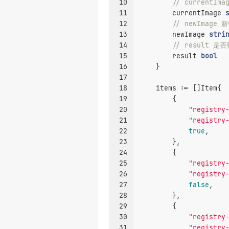
10
// currentIm
11
        currentImage 
12
// newImage 
13
        newImage 
stri
14
// result 是
15
        result 
bool
16
    }
17
18
    items := []Item{
19
        {
20
"registry
21
"registry
22
true
,
23
        },
24
        {
25
"registry
26
"registry
27
false
,
28
        },
29
        {
30
"registry
31
"registry