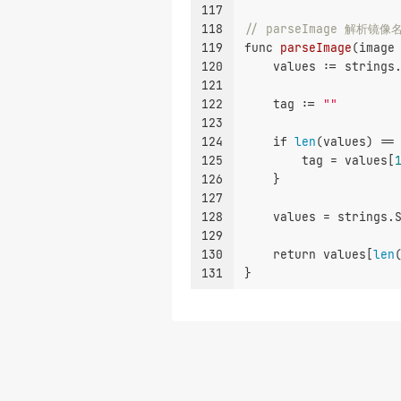
117
118
// parseImage 解析镜像
119
func
parseImage
(image
120
    values := strings
121
122
    tag := 
""
123
124
if
len
(values) ==
125
        tag = values[
126
    }
127
128
    values = strings.
129
130
return
 values[
len
131
}