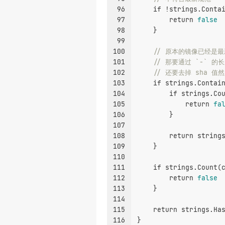
96
if
 !strings.Conta
97
return
false
98
    }
99
100
// 原本的镜像已经是
101
// 那要通过 `-` 的
102
// 还要去掉 sha 
103
if
 strings.Contai
104
if
 strings.Co
105
return
fa
106
        }
107
108
return
 string
109
    }
110
111
if
 strings.Count(
112
return
false
113
    }
114
115
return
 strings.Ha
116
}