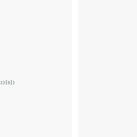
 
2
)[
0
])