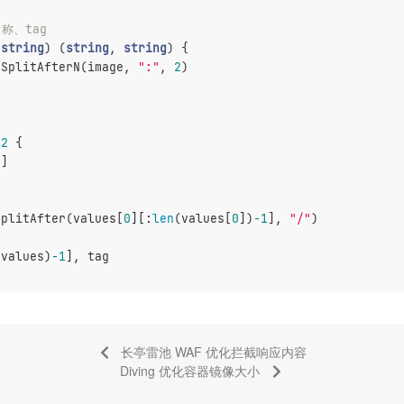
名称、tag
 
string
)
 (
string
, 
string
) {
.SplitAfterN(image, 
":"
, 
2
)
 
2
 {
1
]
SplitAfter(values[
0
][:
len
(values[
0
])
-1
], 
"/"
)
(values)
-1
], tag
长亭雷池 WAF 优化拦截响应内容
Diving 优化容器镜像大小