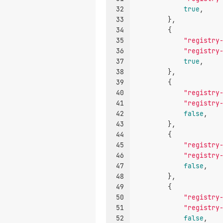
32
true
,
33
        },
34
        {
35
"registry
36
"registry
37
true
,
38
        },
39
        {
40
"registry
41
"registry
42
false
,
43
        },
44
        {
45
"registry
46
"registry
47
false
,
48
        },
49
        {
50
"registry
51
"registry
52
false
,