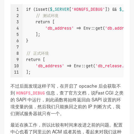
1
if
 (
isset
(
$_SERVER
[
'HONGFS_DEBUG'
]) && 
$_SERV
2
// 测试环境
3
return
 [
4
'db_address'
 => 
Env
::
get
(
'db.address'
5
    ];
6
}
7
8
// 正式环境
9
return
 [
10
'db_address'
 => 
Env
::
get
(
'db_release.addr
11
];
不过后面发现这样子写，在开启了 opcache 后会获取不
到
信息，查了官方文档，说Fast CGI 之类
HONGFS_DEBUG
的 SAPI 中运行，则此函数将始终返回由 SAPI 设置的环
境变量的值，然后我们只能换回之前的 IP 判断方式，我
们测试服务器就只有一个。
最近在换工作，所以比较有时间来改进之前的问题。配置
中心也看了阿里云的 ACM 或者其他，看起来对我们这种